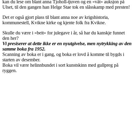
kan du lese om blant anna Tjoholl-tjuven og en «våt» auksjon på
Ulset, til den gangen han Helge Stae tok en slåsskamp med presten!
Det er også gjort plass til blant anna noe av krigshistoria,
kommunestell, Kvikne kirke og kjente folk fra Kvikne.
Skulle du være i «beit» for julegave i år, så har du kanskje funnet
den her?
Vi presiserer at dette ikke er en nyutgivelse, men nytrykking av den
samme boka fra 1952.
Scanning av boka er i gang, og boka er lovd å komme til bygds i
starten av desember.
Boka vil være helinnbundet i sort kunstskinn med gullpreg på
ryggen.