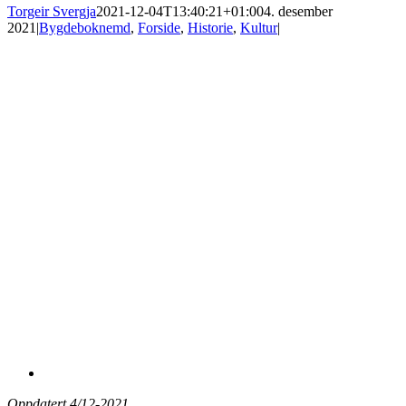
Torgeir Svergja
2021-12-04T13:40:21+01:00
4. desember
2021
|
Bygdeboknemd
,
Forside
,
Historie
,
Kultur
|
View
Larger
Image
Oppdatert 4/12-2021