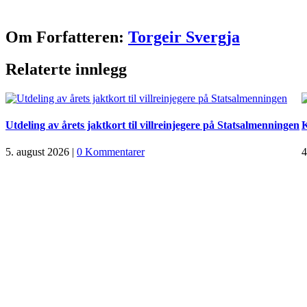
Facebook
X
Pinterest
E-
Copy
Om Forfatteren:
Torgeir Svergja
post
Link
Relaterte innlegg
Utdeling av årets jaktkort til villreinjegere på Statsalmenningen
K
5. august 2026
|
0 Kommentarer
4
Sponsorer av kvikne.no