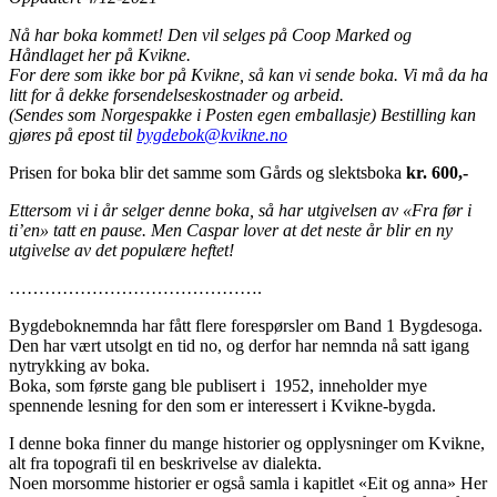
Nå har boka kommet! Den vil selges på Coop Marked og
Håndlaget her på Kvikne.
For dere som ikke bor på Kvikne, så kan vi sende boka. Vi må da ha
litt for å dekke forsendelseskostnader og arbeid.
(Sendes som Norgespakke i Posten egen emballasje) Bestilling kan
gjøres på epost til
bygdebok@kvikne.no
Prisen for boka blir det samme som Gårds og slektsboka
kr. 600,-
Ettersom vi i år selger denne boka, så har utgivelsen av «Fra før i
ti’en» tatt en pause. Men Caspar lover at det neste år blir en ny
utgivelse av det populære heftet!
…………………………………….
Bygdeboknemnda har fått flere forespørsler om Band 1 Bygdesoga.
Den har vært utsolgt en tid no, og derfor har nemnda nå satt igang
nytrykking av boka.
Boka, som første gang ble publisert i 1952, inneholder mye
spennende lesning for den som er interessert i Kvikne-bygda.
I denne boka finner du mange historier og opplysninger om Kvikne,
alt fra topografi til en beskrivelse av dialekta.
Noen morsomme historier er også samla i kapitlet «Eit og anna» Her