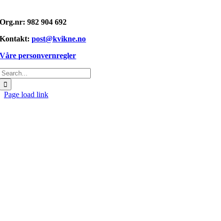
Opphavsrett: © kvikne.no 2026
Org.nr: 982 904 692
Kontakt:
post@kvikne.no
Våre personvernregler
Søk
etter:
Page load link
Gå
til
toppen