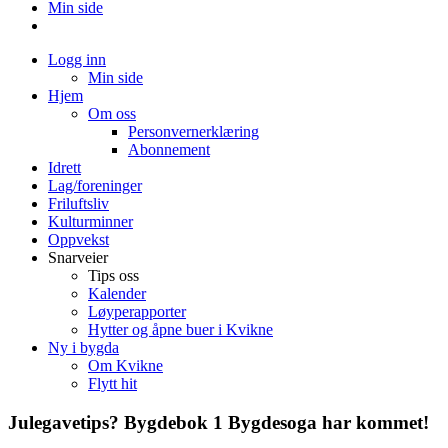
Min side
Logg inn
Min side
Hjem
Om oss
Personvernerklæring
Abonnement
Idrett
Lag/foreninger
Friluftsliv
Kulturminner
Oppvekst
Snarveier
Tips oss
Kalender
Løyperapporter
Hytter og åpne buer i Kvikne
Ny i bygda
Om Kvikne
Flytt hit
Julegavetips? Bygdebok 1 Bygdesoga har kommet!