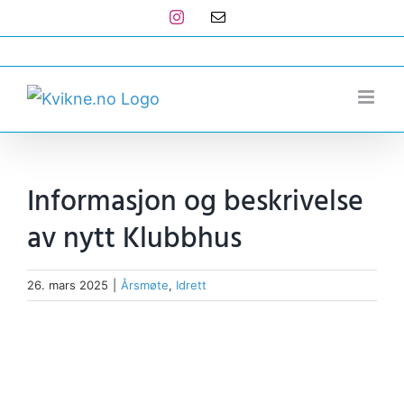
Skip
Instagram
E-
post
to
post@kvikne.no
content
Informasjon og beskrivelse
av nytt Klubbhus
26. mars 2025
|
Årsmøte
,
Idrett