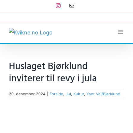
Skip
Instagram
E-
post
to
post@kvikne.no
content
Huslaget Bjørklund
inviterer til revy i jula
20. desember 2024
|
Forside
,
Jul
,
Kultur
,
Yset Vel/Bjørklund
View
Larger
Image