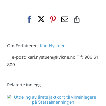
Facebook
X
Pinterest
E-
Copy
post
Link
Om Forfatteren:
Kari Nystuen
e-post: kari.nystuen@kvikne.no Tlf: 906 61
809
Relaterte innlegg