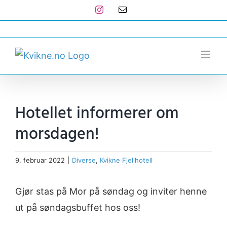
Skip
Instagram
E-
post
to
post@kvikne.no
content
Hotellet informerer om
morsdagen!
9. februar 2022
|
Diverse
,
Kvikne Fjellhotell
Gjør stas på Mor på søndag og inviter henne
ut på søndagsbuffet hos oss!