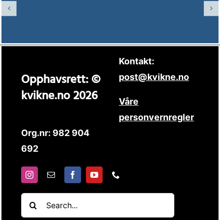
Kontakt:
Opphavsrett: ©
post@kvikne.no
kvikne.no 2026
Våre
personvernregler
Org.nr: 982 904
692
Søk
etter: