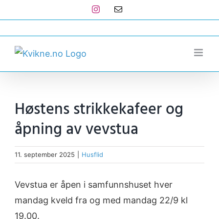
Skip
Instagram
E-
post
to
post@kvikne.no
content
Høstens strikkekafeer og
åpning av vevstua
11. september 2025
|
Husflid
Vevstua er åpen i samfunnshuset hver
mandag kveld fra og med mandag 22/9 kl
19.00.