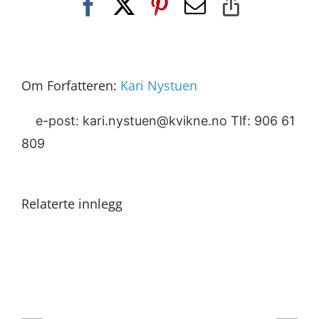
Facebook
X
Pinterest
E-
Copy
post
Link
Om Forfatteren:
Kari Nystuen
e-post: kari.nystuen@kvikne.no Tlf: 906 61
809
Relaterte innlegg