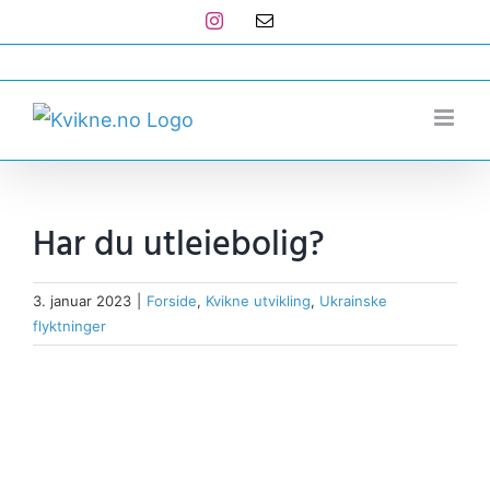
Skip
Instagram
E-
post
to
post@kvikne.no
content
Har du utleiebolig?
3. januar 2023
|
Forside
,
Kvikne utvikling
,
Ukrainske
flyktninger
View
Larger
Image