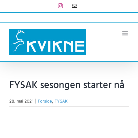
Skip
Instagram
E-
post
to
post@kvikne.no
content
FYSAK sesongen starter nå
28. mai 2021
|
Forside
,
FYSAK
View
Larger