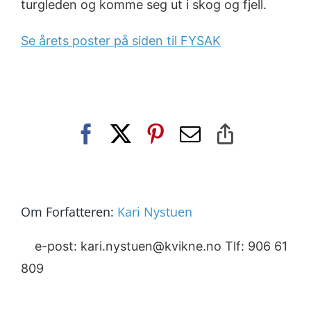
turgleden og komme seg ut i skog og fjell.
Se årets poster på siden til FYSAK
Facebook
X
Pinterest
E-
Copy
post
Link
Om Forfatteren:
Kari Nystuen
e-post: kari.nystuen@kvikne.no Tlf: 906 61
809