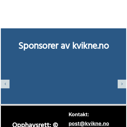
Sponsorer av kvikne.no
Kontakt:
Opphavsrett: ©
post@kvikne.no