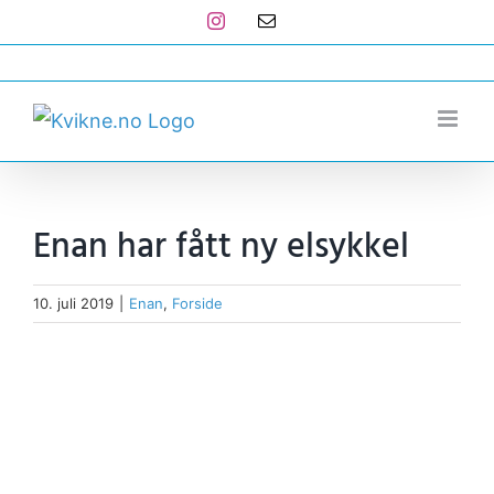
Skip
Instagram
E-
post
to
post@kvikne.no
content
Enan har fått ny elsykkel
10. juli 2019
|
Enan
,
Forside
View
Larger
Image