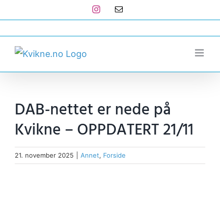
Skip
Instagram
E-
post
to
post@kvikne.no
content
DAB-nettet er nede på
Kvikne – OPPDATERT 21/11
21. november 2025
|
Annet
,
Forside
View
Larger
Image