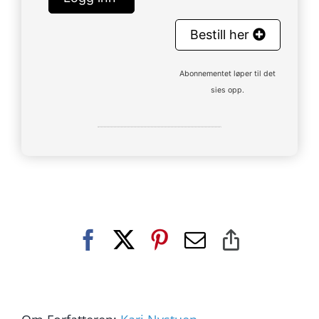
Bestill her
Abonnementet løper til det
sies opp.
Facebook
X
Pinterest
E-
Copy
post
Link