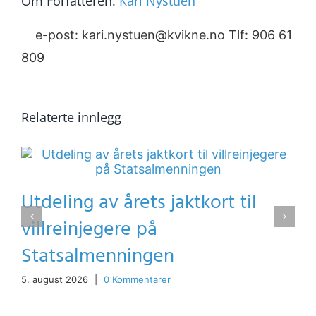
Om Forfatteren:
Kari Nystuen
e-post: kari.nystuen@kvikne.no Tlf: 906 61
809
Relaterte innlegg
Utdeling av årets jaktkort til
villreinjegere på
Statsalmenningen
5. august 2026
|
0 Kommentarer