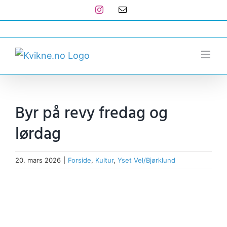
Skip
Instagram
E-
post
to
post@kvikne.no
content
Byr på revy fredag og
lørdag
20. mars 2026
|
Forside
,
Kultur
,
Yset Vel/Bjørklund
View
Larger
Image