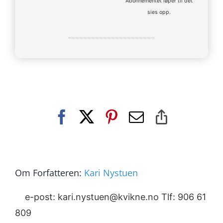
Abonnementet løper til det
sies opp.
Facebook
X
Pinterest
E-
Copy
post
Link
Om Forfatteren:
Kari Nystuen
e-post: kari.nystuen@kvikne.no Tlf: 906 61
809