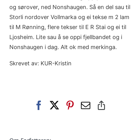
og sørover, ned Nonshaugen. Så en del sau til
Storli nordover Vollmarka og ei tekse m 2 lam
til M Rønning, flere tekser til E R Stai og ei til
Ljosheim. Lite sau å se oppi fjellbandet og i
Nonshaugen i dag. Alt ok med merkinga.
Skrevet av: KUR-Kristin
Facebook
X
Pinterest
E-
Copy
post
Link