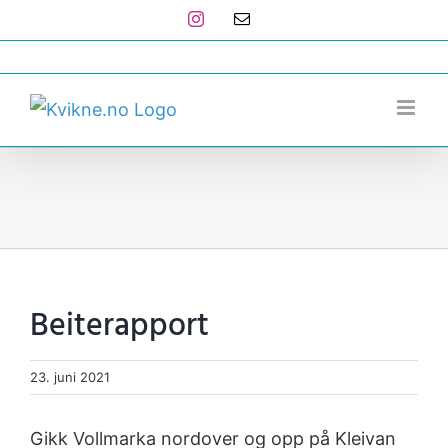
Skip
Instagram
E-
post
to
post@kvikne.no
content
Beiterapport
23. juni 2021
Gikk Vollmarka nordover og opp på Kleivan