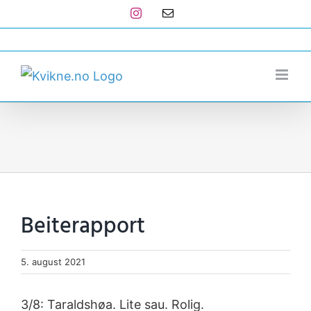
Skip
Instagram
E-
post
to
post@kvikne.no
content
Beiterapport
5. august 2021
3/8: Taraldshøa. Lite sau. Rolig.