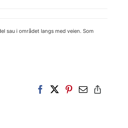
od del sau i området langs med veien. Som
Facebook
X
Pinterest
E-
Copy
post
Link