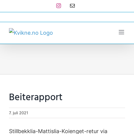
Skip
Instagram
E-
post
to
post@kvikne.no
content
Beiterapport
7. juli 2021
Stillbekklia-Mattislia-Koienget-retur via