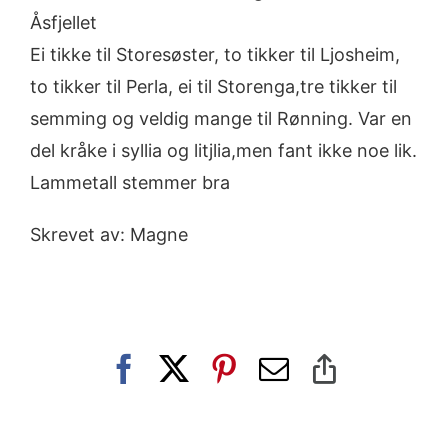
Åsfjellet
Ei tikke til Storesøster, to tikker til Ljosheim,
to tikker til Perla, ei til Storenga,tre tikker til
semming og veldig mange til Rønning. Var en
del kråke i syllia og litjlia,men fant ikke noe lik.
Lammetall stemmer bra
Skrevet av: Magne
Facebook
X
Pinterest
E-
Copy
post
Link