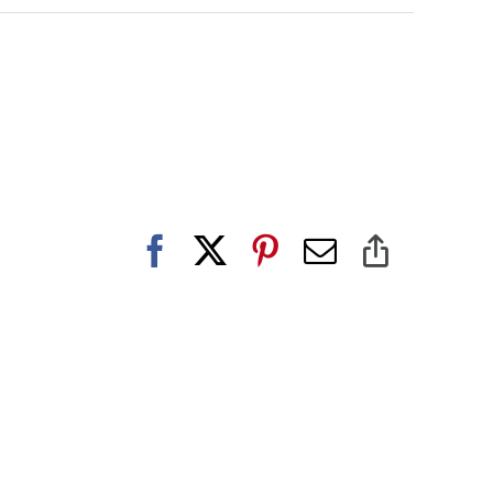
Facebook
X
Pinterest
E-
Copy
post
Link