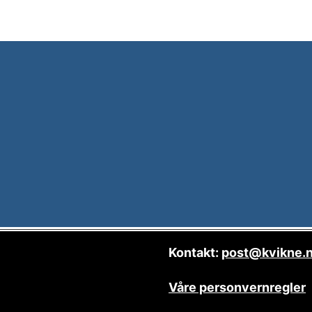
Kontakt:
post@kvikne.
Våre personvernregler