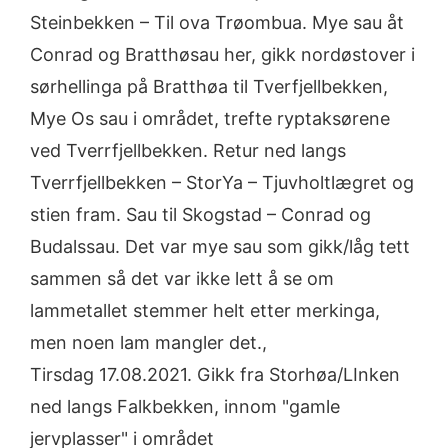
Steinbekken – Til ova Trøombua. Mye sau åt
Conrad og Bratthøsau her, gikk nordøstover i
sørhellinga på Bratthøa til Tverfjellbekken,
Mye Os sau i området, trefte ryptaksørene
ved Tverrfjellbekken. Retur ned langs
Tverrfjellbekken – StorYa – Tjuvholtlægret og
stien fram. Sau til Skogstad – Conrad og
Budalssau. Det var mye sau som gikk/låg tett
sammen så det var ikke lett å se om
lammetallet stemmer helt etter merkinga,
men noen lam mangler det.,
Tirsdag 17.08.2021. Gikk fra Storhøa/LInken
ned langs Falkbekken, innom "gamle
jervplasser" i området