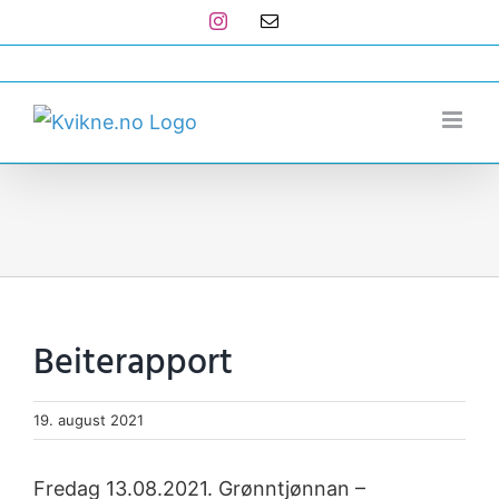
Skip
Instagram
E-
post
to
post@kvikne.no
content
Beiterapport
19. august 2021
Fredag 13.08.2021. Grønntjønnan –