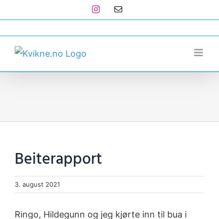
Skip
Instagram
E-
post
to
post@kvikne.no
content
Beiterapport
3. august 2021
Ringo, Hildegunn og jeg kjørte inn til bua i