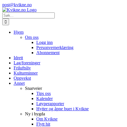
Skip
Instagram
E-
post@kvikne.no
to
post
content
Søk
etter:
Hjem
Om oss
Logg inn
Personvernerklæring
Abonnement
Idrett
Lag/foreninger
Friluftsliv
Kulturminner
Oppvekst
Annet
Snarveier
Tips oss
Kalender
Løyperapporter
Hytter og åpne buer i Kvikne
Ny i bygda
Om Kvikne
Flytt hit