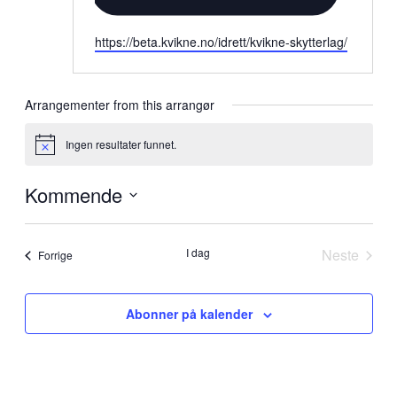
Website
https://beta.kvikne.no/idrett/kvikne-skytterlag/
Arrangementer from this arrangør
Ingen resultater funnet.
Merknad
Kommende
Velg
dato.
I dag
Neste
Arrangementer
Forrige
Arrange
Abonner på kalender