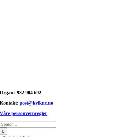
Opphavsrett: © kvikne.no 2026
Org.nr: 982 904 692
Kontakt:
post@kvikne.no
Våre personvernregler
Søk
etter: