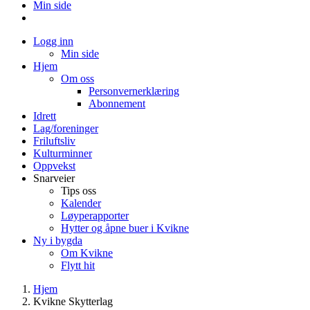
Min side
Logg inn
Min side
Hjem
Om oss
Personvernerklæring
Abonnement
Idrett
Lag/foreninger
Friluftsliv
Kulturminner
Oppvekst
Snarveier
Tips oss
Kalender
Løyperapporter
Hytter og åpne buer i Kvikne
Ny i bygda
Om Kvikne
Flytt hit
Hjem
Kvikne Skytterlag