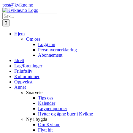
Skip
Instagram
E-
post@kvikne.no
to
post
content
Søk
etter:
Hjem
Om oss
Logg inn
Personvernerklæring
Abonnement
Idrett
Lag/foreninger
Friluftsliv
Kulturminner
Oppvekst
Annet
Snarveier
Tips oss
Kalender
Løyperapporter
Hytter og åpne buer i Kvikne
Ny i bygda
Om Kvikne
Flytt hit