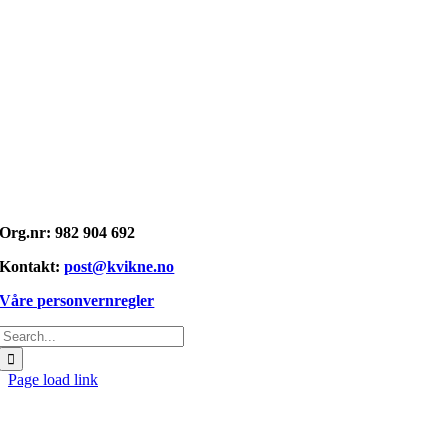
Opphavsrett: © kvikne.no 2026
Org.nr: 982 904 692
Kontakt:
post@kvikne.no
Våre personvernregler
Søk
etter:
Page load link
Gå
til
toppen