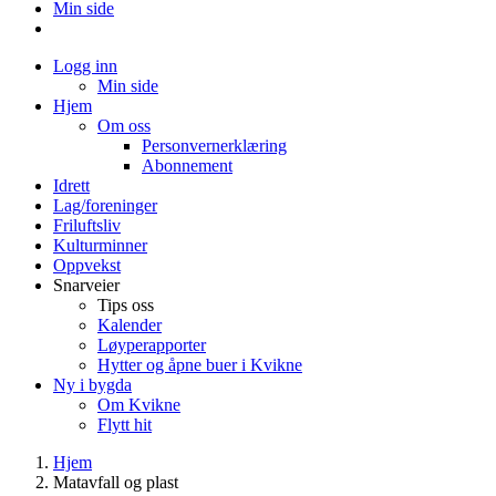
Min side
Logg inn
Min side
Hjem
Om oss
Personvernerklæring
Abonnement
Idrett
Lag/foreninger
Friluftsliv
Kulturminner
Oppvekst
Snarveier
Tips oss
Kalender
Løyperapporter
Hytter og åpne buer i Kvikne
Ny i bygda
Om Kvikne
Flytt hit
Hjem
Matavfall og plast