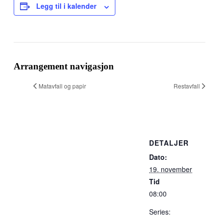
Legg til i kalender
Facebook
X
Pinterest
E-
Copy
post
Link
Arrangement navigasjon
Matavfall og papir
Restavfall
Sponsorer av kvikne.no
DETALJER
Dato:
19. november
Tid
08:00
Series: