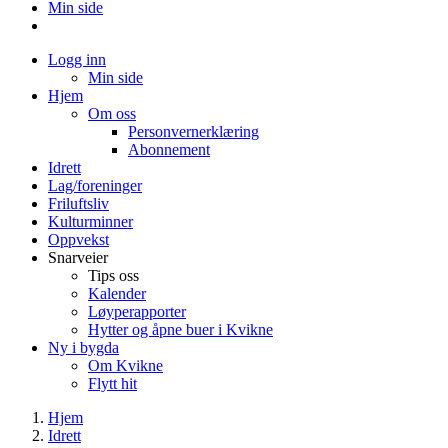
Min side
Logg inn
Min side
Hjem
Om oss
Personvernerklæring
Abonnement
Idrett
Lag/foreninger
Friluftsliv
Kulturminner
Oppvekst
Snarveier
Tips oss
Kalender
Løyperapporter
Hytter og åpne buer i Kvikne
Ny i bygda
Om Kvikne
Flytt hit
Hjem
Idrett