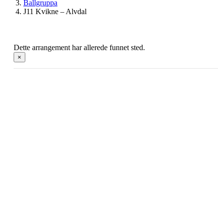
Ballgruppa
J11 Kvikne – Alvdal
Dette arrangement har allerede funnet sted.
×