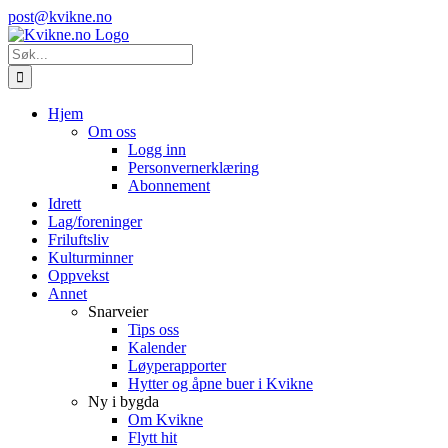
Skip
Instagram
E-
post@kvikne.no
to
post
content
Søk
etter:
Hjem
Om oss
Logg inn
Personvernerklæring
Abonnement
Idrett
Lag/foreninger
Friluftsliv
Kulturminner
Oppvekst
Annet
Snarveier
Tips oss
Kalender
Løyperapporter
Hytter og åpne buer i Kvikne
Ny i bygda
Om Kvikne
Flytt hit