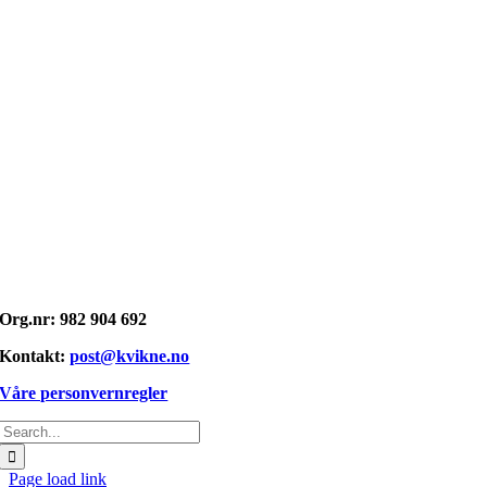
Opphavsrett: © kvikne.no 2026
Org.nr: 982 904 692
Kontakt:
post@kvikne.no
Våre personvernregler
Søk
etter:
Page load link