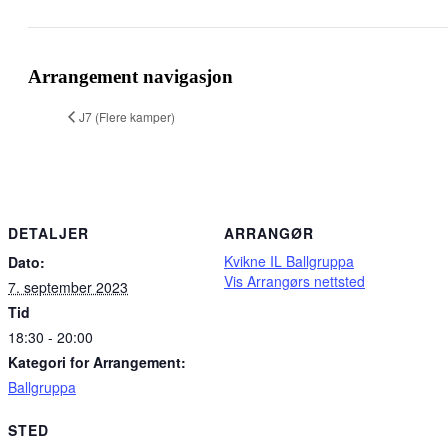
Facebook
X
Pinterest
E-
Copy
post
Link
Arrangement navigasjon
J7 (Flere kamper)
DETALJER
ARRANGØR
Kvikne IL Ballgruppa
Dato:
Vis Arrangørs nettsted
7. september 2023
Tid
18:30 - 20:00
Kategori for Arrangement:
Ballgruppa
STED