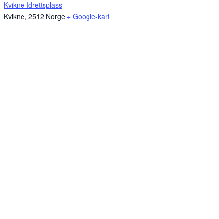
Kvikne Idrettsplass
Kvikne
,
2512
Norge
+ Google-kart
Sponsorer av kvikne.no