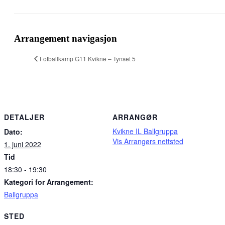
Facebook
X
Pinterest
E-
Copy
post
Link
Arrangement navigasjon
Fotballkamp G11 Kvikne – Tynset 5
DETALJER
ARRANGØR
Kvikne IL Ballgruppa
Dato:
Vis Arrangørs nettsted
1. juni 2022
Tid
18:30 - 19:30
Kategori for Arrangement:
Ballgruppa
STED