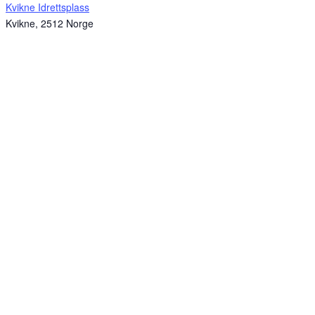
Kvikne Idrettsplass
Kvikne
,
2512
Norge
Sponsorer av kvikne.no