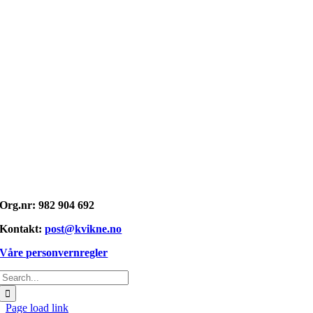
Opphavsrett: © kvikne.no 2026
Org.nr: 982 904 692
Kontakt:
post@kvikne.no
Våre personvernregler
Søk
etter:
Page load link