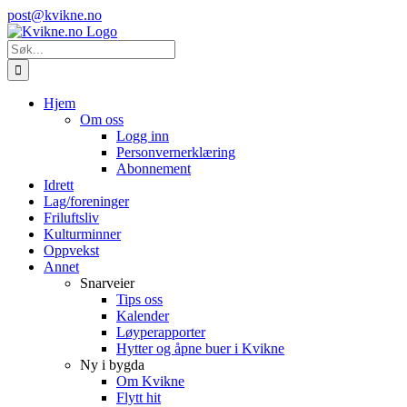
Skip
Instagram
E-
post@kvikne.no
to
post
content
Søk
etter:
Hjem
Om oss
Logg inn
Personvernerklæring
Abonnement
Idrett
Lag/foreninger
Friluftsliv
Kulturminner
Oppvekst
Annet
Snarveier
Tips oss
Kalender
Løyperapporter
Hytter og åpne buer i Kvikne
Ny i bygda
Om Kvikne
Flytt hit