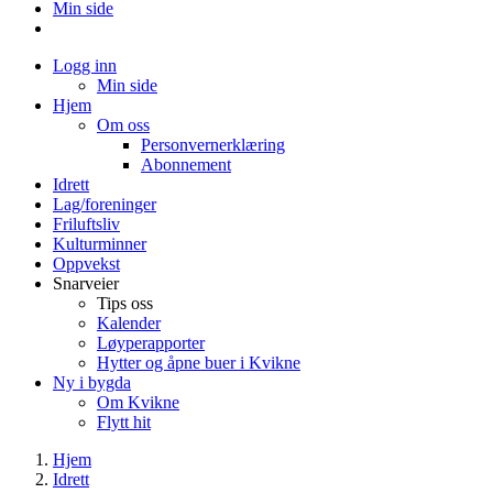
Min side
Logg inn
Min side
Hjem
Om oss
Personvernerklæring
Abonnement
Idrett
Lag/foreninger
Friluftsliv
Kulturminner
Oppvekst
Snarveier
Tips oss
Kalender
Løyperapporter
Hytter og åpne buer i Kvikne
Ny i bygda
Om Kvikne
Flytt hit
Hjem
Idrett