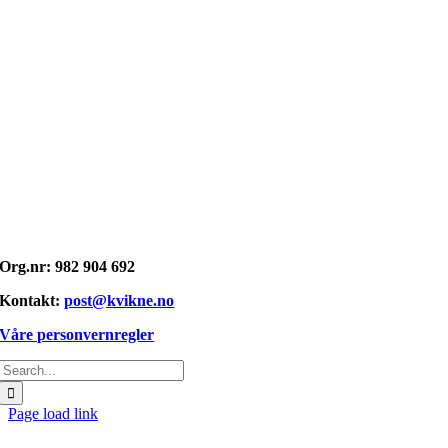
Opphavsrett: © kvikne.no 2026
Org.nr: 982 904 692
Kontakt:
post@kvikne.no
Våre personvernregler
Søk
etter:
Page load link
Gå