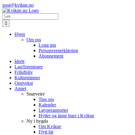
Skip
Instagram
E-
post@kvikne.no
to
post
content
Søk
etter:
Hjem
Om oss
Logg inn
Personvernerklæring
Abonnement
Idrett
Lag/foreninger
Friluftsliv
Kulturminner
Oppvekst
Annet
Snarveier
Tips oss
Kalender
Løyperapporter
Hytter og åpne buer i Kvikne
Ny i bygda
Om Kvikne
Flytt hit