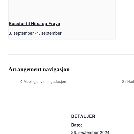
Busstur til Hitra og Frøya
3. september
-
4. september
Facebook
X
Pinterest
E-
Copy
post
Link
Arrangement navigasjon
Mobil gjenvinningsstasjon
Strikke
Sponsorer av kvikne.no
DETALJER
Dato:
26. september 2024