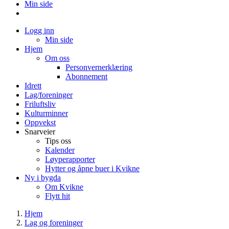
Min side
Logg inn
Min side
Hjem
Om oss
Personvernerklæring
Abonnement
Idrett
Lag/foreninger
Friluftsliv
Kulturminner
Oppvekst
Snarveier
Tips oss
Kalender
Løyperapporter
Hytter og åpne buer i Kvikne
Ny i bygda
Om Kvikne
Flytt hit
Hjem
Lag og foreninger