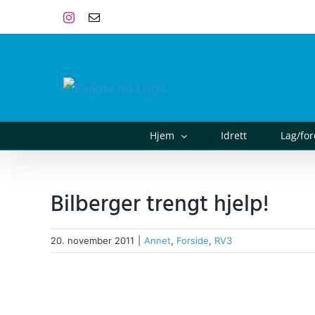
Skip
Instagram
E-
post
to
content
Hjem
Idrett
Lag/fo
Bilberger trengt hjelp!
20. november 2011
|
Annet
,
Forside
,
RV3
View
Larger