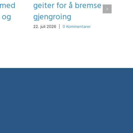
g med
geiter for å bremse
t og
gjengroing
22. juli 2026
|
0 Kommentarer