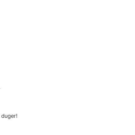
.
 duger!