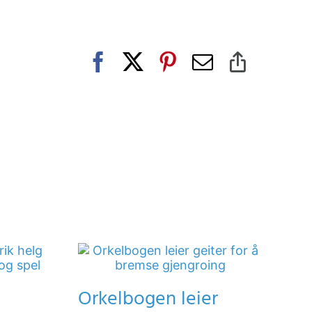
Facebook
X
Pinterest
E-
Copy
post
Link
Orkelbogen leier