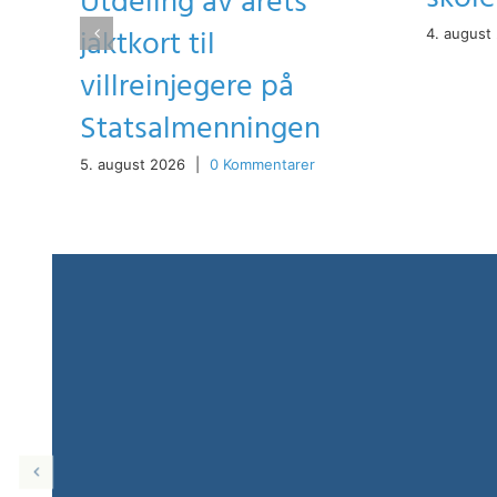
Utdeling av årets
jaktkort til
4. august
villreinjegere på
Statsalmenningen
5. august 2026
|
0 Kommentarer