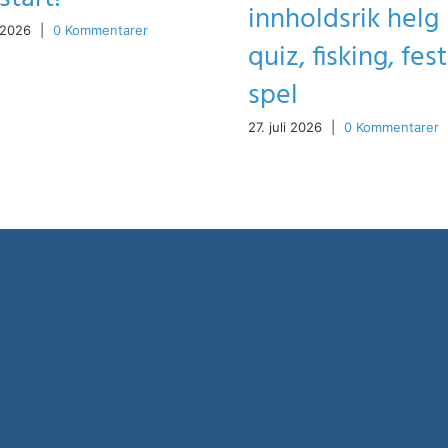
innholdsrik hel
 2026
|
0 Kommentarer
quiz, fisking, fes
spel
27. juli 2026
|
0 Kommentarer