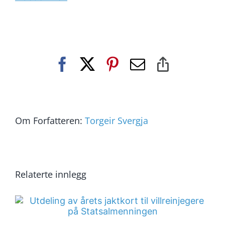
Facebook
X
Pinterest
E-
Copy
post
Link
Om Forfatteren:
Torgeir Svergja
Relaterte innlegg