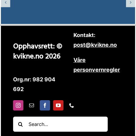
Kontakt:
Opphavsrett: ©
post@kvikne.no
kvikne.no 2026
Våre
personvernregler
Org.nr: 982 904
692
Søk
etter: