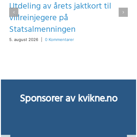
Utdeling av årets jaktkort til
villreinjegere på
Statsalmenningen
5. august 2026
|
0 Kommentarer
Sponsorer av kvikne.no