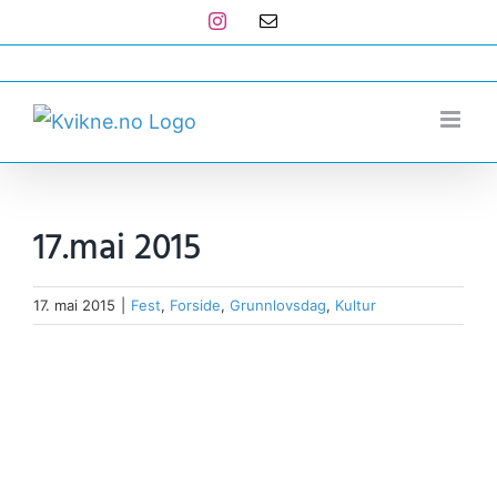
Skip
Instagram
E-
post
to
post@kvikne.no
content
17.mai 2015
17. mai 2015
|
Fest
,
Forside
,
Grunnlovsdag
,
Kultur
View
Larger
Image