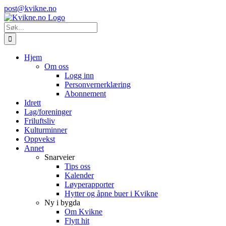
Skip
Instagram
E-
post@kvikne.no
to
post
content
Søk
etter:
Hjem
Om oss
Logg inn
Personvernerklæring
Abonnement
Idrett
Lag/foreninger
Friluftsliv
Kulturminner
Oppvekst
Annet
Snarveier
Tips oss
Kalender
Løyperapporter
Hytter og åpne buer i Kvikne
Ny i bygda
Om Kvikne
Flytt hit