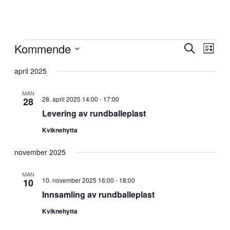
Arrangementer
Kommende
Arrangem
Arra
Søk
Liste
View
Search
Velg
Navig
dato.
april 2025
and
Views
MAN
28. april 2025 14:00
-
17:00
28
Navigati
Levering av rundballeplast
Kviknehytta
november 2025
MAN
10. november 2025 16:00
-
18:00
10
Innsamling av rundballeplast
Kviknehytta