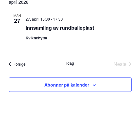
april 2026
MAN
27. april 15:00
-
17:30
27
Innsamling av rundballeplast
Kviknehytta
I dag
Neste
Arrangementer
Forrige
Arrange
Abonner på kalender
Sponsorer av kvikne.no