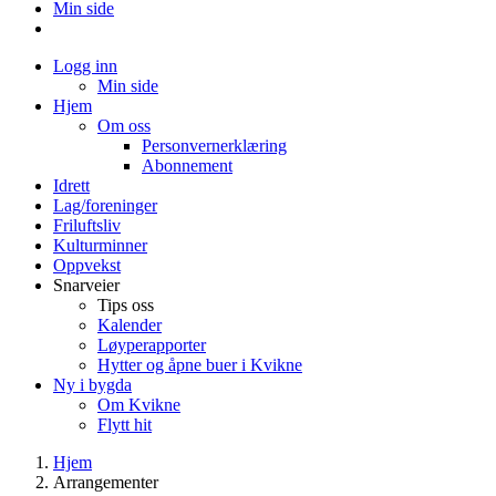
Min side
Logg inn
Min side
Hjem
Om oss
Personvernerklæring
Abonnement
Idrett
Lag/foreninger
Friluftsliv
Kulturminner
Oppvekst
Snarveier
Tips oss
Kalender
Løyperapporter
Hytter og åpne buer i Kvikne
Ny i bygda
Om Kvikne
Flytt hit
Hjem
Arrangementer