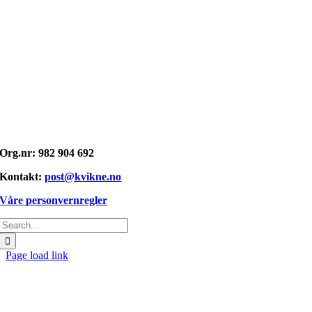
Opphavsrett: © kvikne.no 2026
Org.nr: 982 904 692
Kontakt:
post@kvikne.no
Våre personvernregler
Søk
etter:
Page load link
Gå
til
toppen