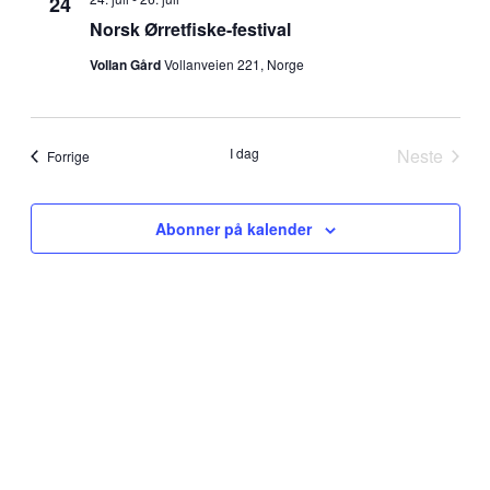
24
Norsk Ørretfiske-festival
Vollan Gård
Vollanveien 221, Norge
I dag
Neste
Arrangementer
Forrige
Arrange
Abonner på kalender
Sponsorer av kvikne.no