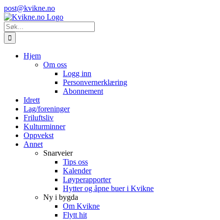
Skip
Instagram
E-
post@kvikne.no
to
post
content
Søk
etter:
Hjem
Om oss
Logg inn
Personvernerklæring
Abonnement
Idrett
Lag/foreninger
Friluftsliv
Kulturminner
Oppvekst
Annet
Snarveier
Tips oss
Kalender
Løyperapporter
Hytter og åpne buer i Kvikne
Ny i bygda
Om Kvikne
Flytt hit