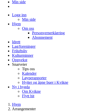
Min side
Logg inn
Min side
Hjem
Om oss
Personvernerklæring
Abonnement
Idrett
Lag/foreninger
Friluftsliv
Kulturminner
Oppvekst
Snarveier
Tips oss
Kalender
Løyperapporter
Hytter og åpne buer i Kvikne
Ny i bygda
Om Kvikne
Flytt hit
Hjem
Arrangementer