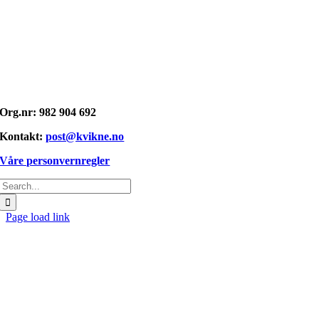
Opphavsrett: © kvikne.no 2026
Org.nr: 982 904 692
Kontakt:
post@kvikne.no
Våre personvernregler
Søk
etter:
Page load link
Gå
til
toppen