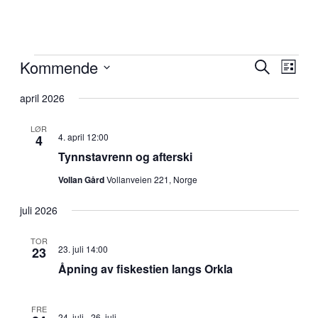
Arrangementer
Kommende
Arrangem
Arra
Søk
Liste
View
Search
Velg
Navig
dato.
april 2026
and
Views
LØR
4. april 12:00
4
Navigati
Tynnstavrenn og afterski
Vollan Gård
Vollanveien 221, Norge
juli 2026
TOR
23. juli 14:00
23
Åpning av fiskestien langs Orkla
FRE
24. juli
-
26. juli